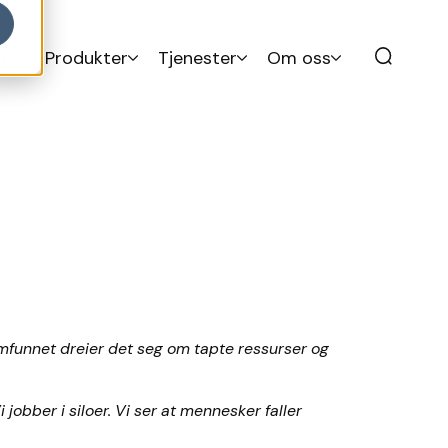
d?
Produkter
Tjenester
Om oss
mfunnet dreier det seg om tapte ressurser og
obber i siloer. Vi ser at mennesker faller