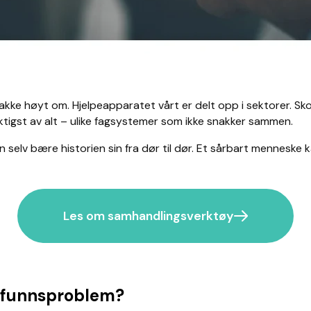
nakke høyt om. Hjelpeapparatet vårt er delt opp i sektorer. Sk
iktigst av alt – ulike fagsystemer som ikke snakker sammen.
elv bære historien sin fra dør til dør. Et sårbart menneske ka
Les om samhandlingsverktøy
amfunnsproblem?