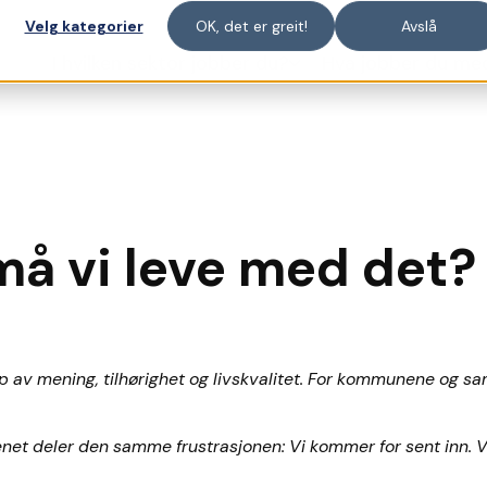
Velg kategorier
OK, det er greit!
Avslå
I hvilken sektor jobber du?
Hva jobber du me
må vi leve med det?
 av mening, tilhørighet og livskvalitet. For kommunene og sa
et deler den samme frustrasjonen: Vi kommer for sent inn. Vi j