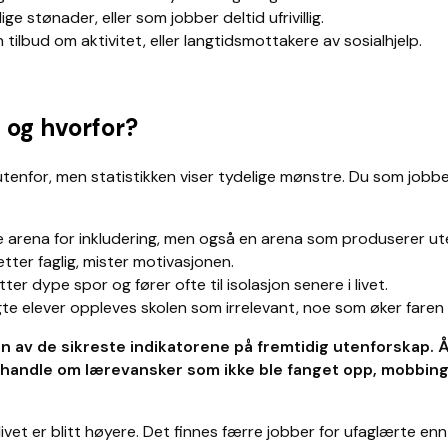
ge stønader, eller som jobber deltid ufrivillig.
 tilbud om aktivitet, eller langtidsmottakere av sosialhjelp.
og hvorfor?
enfor, men statistikken viser tydelige mønstre. Du som jobbe
ste arena for inkludering, men også en arena som produserer u
tter faglig, mister motivasjonen.
ter dype spor og fører ofte til isolasjon senere i livet.
te elever oppleves skolen som irrelevant, noe som øker faren
 en av de sikreste indikatorene på fremtidig utenforskap
 handle om lærevansker som ikke ble fanget opp, mobbing i
livet er blitt høyere. Det finnes færre jobber for ufaglærte enn