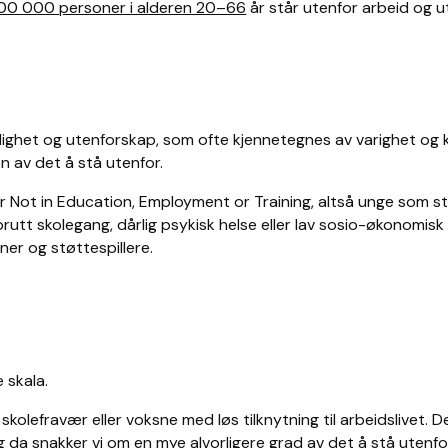
00 000 personer i alderen 20–66
år står utenfor arbeid og u
sledighet og utenforskap, som ofte kjennetegnes av varighet o
en av det å stå utenfor.
r Not in Education, Employment or Training, altså
unge som st
utt skolegang, dårlig psykisk helse eller lav sosio-økonomisk s
ner og støttespillere.
 skala.
skolefravær eller voksne med løs tilknytning til arbeidslivet. D
 da snakker vi om en mye alvorligere grad av det å stå utenfo