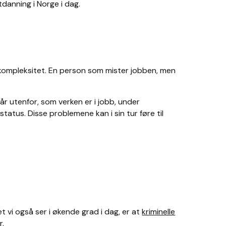
tdanning i Norge i dag.
g kompleksitet. En person som mister jobben, men
år utenfor
, som verken er i jobb, under
tatus. Disse problemene kan i sin tur føre til
et vi også ser i økende grad i dag, er at
kriminelle
r.