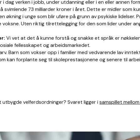
 i dag verken i jobb, under utdanning eller i en eller annen fo
å svimlende 73 milliarder kroner i året. Dette er midler som k
 en økning i unge som blir uføre på grunn av psykiske lidelser. 
 voksne. Uten riktig tilrettelegging for den som lider under ang
er:
Vi vet at det å kunne forstå og snakke et språk er nøkkelen
 sosiale fellesskapet og arbeidsmarkedet.
arv. Barn som vokser opp i familier med vedvarende lav inntekt, 
som kan forplante seg til skoleprestasjonene og senere til arbei
t utbygde velferdsordninger? Svaret ligger i
samspillet mellom