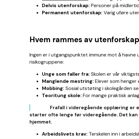
Delvis utenforskap:
Personer på midlertidi
Permanent utenforskap:
Varig uføre uten
Hvem rammes av utenforskap 
Ingen er i utgangspunktet immune mot å havne ut
risikogruppene:
Unge som faller fra:
Sk
olen er vår viktig
Manglende mestring:
Elever som henger e
Mobbing:
Sosial utstøting i skolegården set
Teoritung skole:
For mange praktisk anlag
Frafall i videregående opplæring er
starter ofte lenge før videregående. Det kan
hjemmet.
Arbeidslivets krav:
Terskelen inn i arbeids