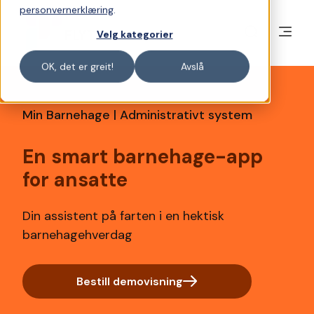
personvernerklæring
.
Velg kategorier
OK, det er greit!
Avslå
Min Barnehage | Administrativt system
En smart barnehage-app
for ansatte
Din assistent på farten i en hektisk
barnehagehverdag
Bestill demovisning