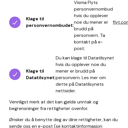
Visma Flyts
personvernombud
hvis du opplever
Klage til
noe du mener er
flyt.c
personvernombudet:
brudd på
personvern. Ta
kontakt på e-
post;
Du kan klage til Datatilsynet
hvis du opplever noe du
Klage til
mener er brudd på
Datatilsynet:
personvern. Les mer om
dette på Datatilsynets
nettsider.
Vennligst merk at det kan gjelde unntak og
begrensninger fra rettigheter ovenfor.
Ønsker du å benytte deg av dine rettigheter, kan du
sende oss en e-post (se kontaktinformasjon