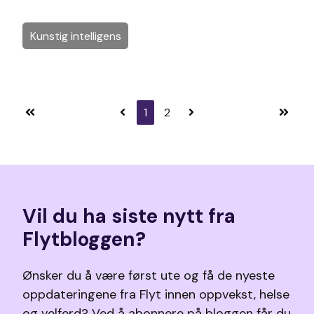
Kunstig intelligens
1
2
Første side
Forrige side
Neste side
Siste s
Vil du ha siste nytt fra
Flytbloggen?
Ønsker du å være først ute og få de nyeste
oppdateringene fra Flyt innen oppvekst, helse
og velferd? Ved å abonnere på bloggen får du