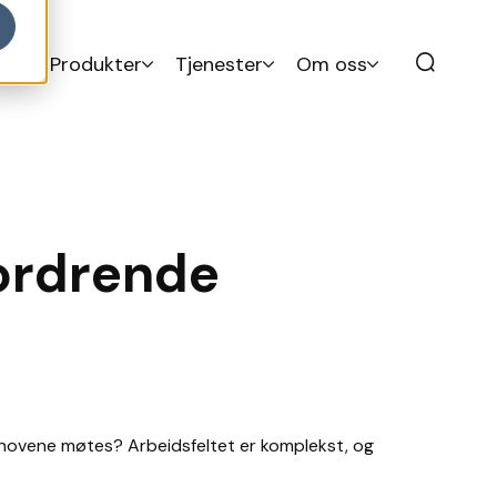
d?
Produkter
Tjenester
Om oss
fordrende
ehovene møtes? Arbeidsfeltet er komplekst, og