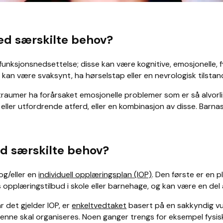
ed særskilte behov?
 funksjonsnedsettelse; disse kan være kognitive, emosjonelle, f
et kan være svaksynt, ha hørselstap eller en nevrologisk tilst
traumer ha forårsaket emosjonelle problemer som er så alvorl
eller utfordrende atferd, eller en kombinasjon av disse. Bar
ed særskilte behov?
 og/eller en
individuell opplæringsplan (IOP)
. Den første er en 
 opplæringstilbud i skole eller barnehage, og kan være en del 
r det gjelder IOP, er
enkeltvedtaket
basert på en sakkyndig vur
nne skal organiseres. Noen ganger trengs for eksempel fysisk tr