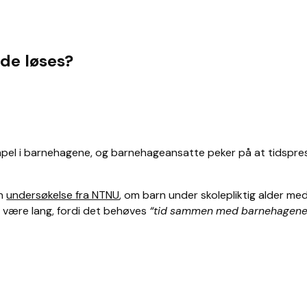
 de løses?
mpel i barnehagene, og barnehageansatte peker på at tidspres
en
undersøkelse fra NTNU
, om barn under skolepliktig alder me
e være lang, fordi det behøves
“tid sammen med barnehagene o