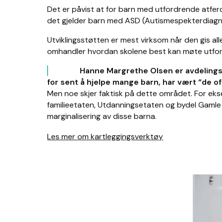
Det er påvist at for barn med utfordrende atferd
det gjelder barn med ASD (Autismespekterdiagn
Utviklingsstøtten er mest virksom når den gis a
omhandler hvordan skolene best kan møte utfordr
Hanne Margrethe Olsen er avdelingsd
for sent å hjelpe mange barn, har vært “de of
Men noe skjer faktisk på dette området. For eks
familieetaten, Utdanningsetaten og bydel Gamle Osl
marginalisering av disse barna.
Les mer om kartleggingsverktøy