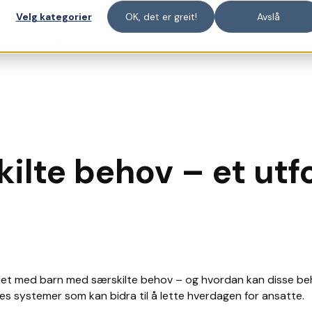
Velg kategorier
OK, det er greit!
Avslå
I hvilken sektor jobber du?
Hva jobber du me
ilte behov – et ut
idet med barn med særskilte behov – og hvordan kan disse b
nes systemer som kan bidra til å lette hverdagen for ansatte.