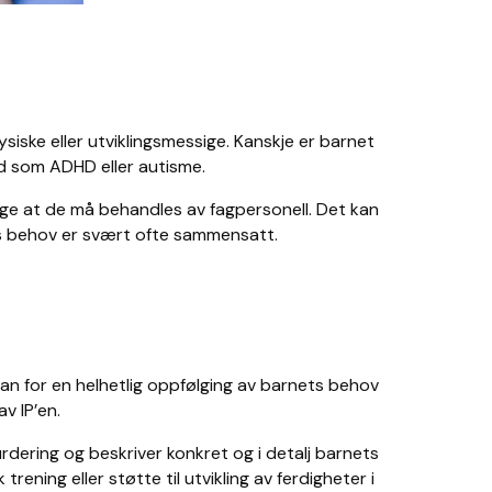
ysiske eller utviklingsmessige. Kanskje er barnet
and som ADHD eller autisme.
ige at de må behandles av fagpersonell. Det kan
nas behov er svært ofte sammensatt.
plan for en helhetlig oppfølging av barnets behov
av IP’en.
dering og beskriver konkret og i detalj barnets
ening eller støtte til utvikling av ferdigheter i