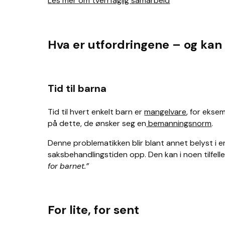
Les mer om tverrfaglig samarbeid
Hva er utfordringene – og kan
Tid til barna
Tid til hvert enkelt barn er
mangelvare
, for ekse
på dette, de ønsker seg en
bemanningsnorm
.
Denne problematikken blir blant annet belyst i 
saksbehandlingstiden opp. Den kan i noen tilfell
for barnet.”
For lite, for sent