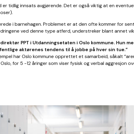
 er tidlig innsats avgjørende. Det er også viktig at en eventue
oser).
llerede i barnehagen. Problemet er at den ofte kommer for sen
ingene ved denne type atferd, understreker blant annet vikti
irektør PPT i Utdanningsetaten i Oslo kommune. Hun mener
fentlige aktørenes tendens til å jobbe på hver sin tue.”
empel har Oslo kommune opprettet et samarbeid, såkalt “arena
o, for 5 -12 åringer som viser fysisk og verbal aggresjon over 