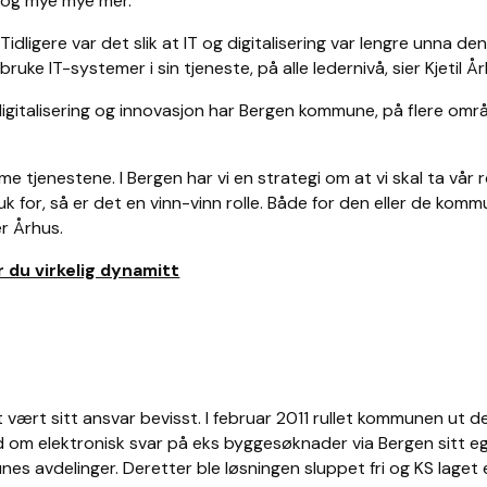
m, og mye mye mer.
Tidligere var det slik at IT og digitalisering var lengre unna d
uke IT-systemer i sin tjeneste, på alle ledernivå, sier Kjetil År
or digitalisering og innovasjon har Bergen kommune, på flere 
enestene. I Bergen har vi en strategi om at vi skal ta vår roll
ruk for, så er det en vinn-vinn rolle. Både for den eller de kom
er Århus.
 du virkelig dynamitt
 vært sitt ansvar bevisst. I februar 2011 rullet kommunen ut 
d om elektronisk svar på eks byggesøknader via Bergen sitt eg
nes avdelinger. Deretter ble løsningen sluppet fri og KS laget e