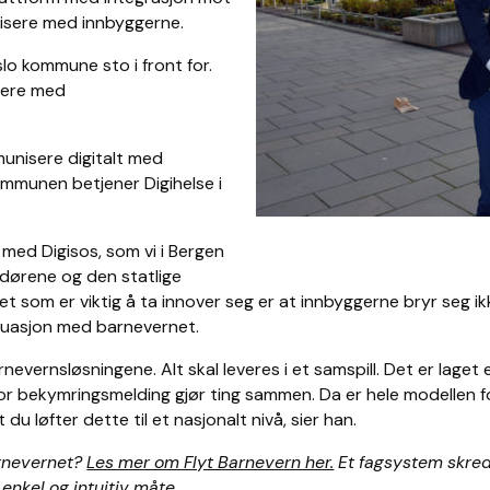
isere med innbyggerne.
lo kommune sto i front for.
sere med
unisere digitalt med
ommunen betjener Digihelse i
 med Digisos, som vi i Bergen
dørene og den statlige
 Det som er viktig å ta innover seg er at innbyggerne bryr seg 
tuasjon med barnevernet.
evernsløsningene. Alt skal leveres i et samspill. Det er laget et
 bekymringsmelding gjør ting sammen. Da er hele modellen f
 du løfter dette til et nasjonalt nivå, sier han.
arnevernet?
Les mer om Flyt Barnevern her.
Et fagsystem skred
enkel og intuitiv måte.