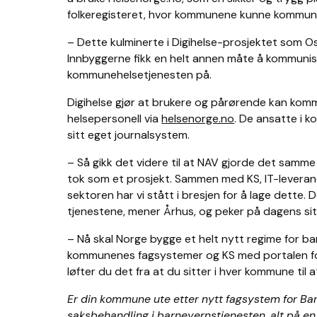
folkeregisteret, hvor kommunene kunne kommun
– Dette kulminerte i Digihelse-prosjektet som Os
Innbyggerne fikk en helt annen måte å kommuni
kommunehelsetjenesten på.
Digihelse gjør at brukere og pårørende kan komm
helsepersonell via
helsenorge.no
. De ansatte i k
sitt eget journalsystem.
– Så gikk det videre til at NAV gjorde det samme
tok som et prosjekt. Sammen med KS, IT-leveran
sektoren har vi stått i bresjen for å lage dette.
tjenestene, mener Århus, og peker på dagens si
– Nå skal Norge bygge et helt nytt regime for barn
kommunenes fagsystemer og KS med portalen for
løfter du det fra at du sitter i hver kommune til at
Er din kommune ute etter nytt fagsystem for B
saksbehandling i barnevernstjenesten, alt på en 