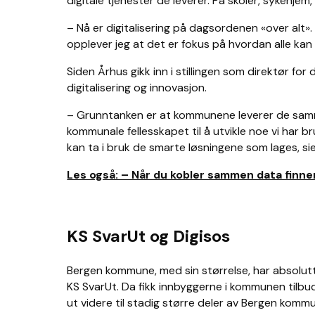
digitale tjenester de leverer. På skoler, sykehje
– Nå er digitalisering på dagsordenen «over alt». 
opplever jeg at det er fokus på hvordan alle kan br
Siden Århus gikk inn i stillingen som direktør f
digitalisering og innovasjon.
– Grunntanken er at kommunene leverer de samme tj
kommunale fellesskapet til å utvikle noe vi har b
kan ta i bruk de smarte løsningene som lages, si
Les også: – Når du kobler sammen data finner
KS SvarUt og Digisos
Bergen kommune, med sin størrelse, har absolutt
KS SvarUt. Da fikk innbyggerne i kommunen tilbu
ut videre til stadig større deler av Bergen kommu