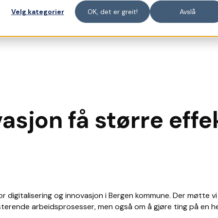
Velg kategorier
OK, det er greit!
Avslå
I hvilken sektor jobber du?
Hva jobber du me
vasjon få større effe
 for digitalisering og innovasjon i Bergen kommune. Der møtte 
isterende arbeidsprosesser, men også om å gjøre ting på en h