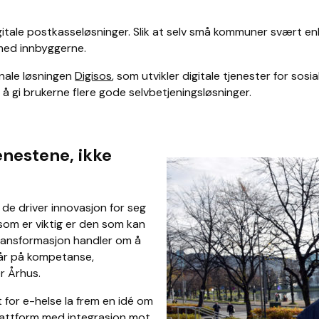
gitale postkasseløsninger. Slik at selv små kommuner svært en
 med innbyggerne.
onale løsningen
Digisos
, som utvikler digitale tjenester for sos
 å gi brukerne flere gode selvbetjeningsløsninger.
enestene, ikke
 de driver innovasjon for seg
 som er viktig er den som kan
ransformasjon handler om å
går på kompetanse,
r Århus.
for e-helse la frem en idé om
plattform med integrasjon mot