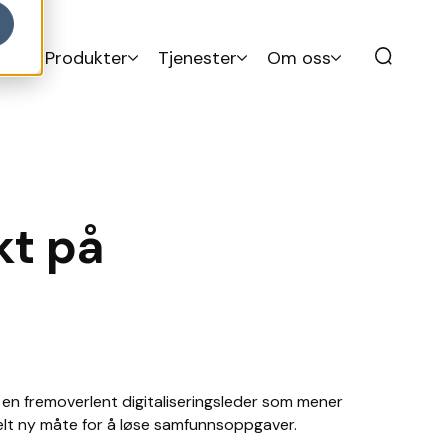
d?
Produkter
Tjenester
Om oss
kt på
vi en fremoverlent digitaliseringsleder som mener
elt ny måte for å løse samfunnsoppgaver.