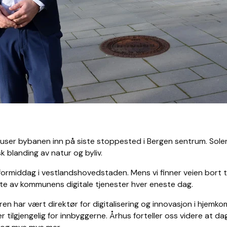
 suser bybanen inn på siste stoppested i Bergen sentrum. Sole
k blanding av natur og byliv.
el formiddag i vestlandshovedstaden. Mens vi finner veien bort 
e av kommunens digitale tjenester hver eneste dag.
eren har vært direktør for digitalisering og innovasjon i hjemk
 tilgjengelig for innbyggerne. Århus forteller oss videre at 