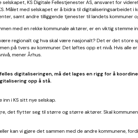
lskapet, KS Digitale Fellestjenester AS, ansvaret for viderefør
S. Målet med selskapet er å bidra til digitaliseringsarbeidet 
nenter, samt andre tilliggende tjenester til landets kommuner
S sammen med en rekke kommunale aktører, er en viktig stemme 
 være regionalt og hva skal være nasjonalt? Det er det store
 men på tvers av kommuner. Det løftes opp et nivå. Hvis alle 
snivå, mener Århus.
elles digitaliseringen, må det lages en rigg for å koordin
italisering opp å stå.
 inn i KS sitt nye selskap.
gre, det flytter seg til større og større aktører. Skal kommunen 
d, eller kan vi gjøre det sammen med de andre kommunene, ford