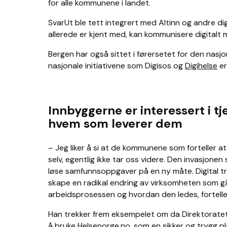
for alle kommunene i landet.
SvarUt ble tett integrert med Altinn og andre di
allerede er kjent med, kan kommunisere digitalt
Bergen har også sittet i førersetet for den nasj
nasjonale initiativene som Digisos og
Digihelse
er
Innbyggerne er interessert i tj
hvem som leverer dem
– Jeg liker å si at de kommunene som forteller at
selv, egentlig ikke tar oss videre. Den invasjonen
løse samfunnsoppgaver på en ny måte. Digital t
skape en radikal endring av virksomheten som 
arbeidsprosessen og hvordan den ledes, fortelle
Han trekker frem eksempelet om da Direktoratet 
å bruke Helsenorge.no, som en sikker og trygg 