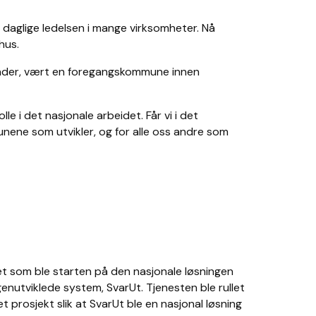
en daglige ledelsen i mange virksomheter. Nå
hus.
områder, vært en foregangskommune innen
e i det nasjonale arbeidet. Får vi i det
munene som utvikler, og for alle oss andre som
det som ble starten på den nasjonale løsningen
enutviklede system, SvarUt. Tjenesten ble rullet
t prosjekt slik at SvarUt ble en nasjonal løsning