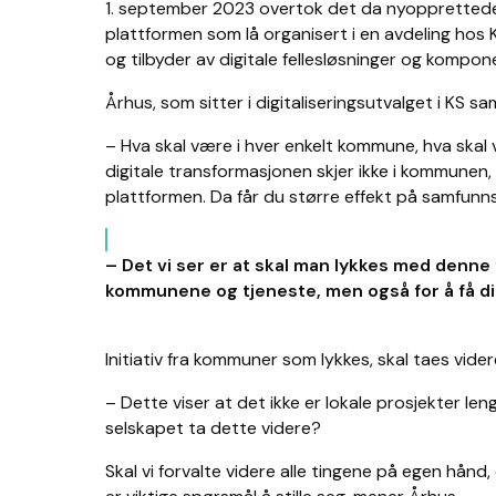
1. september 2023 overtok det da nyopprettede se
plattformen som lå organisert i en avdeling hos K
og tilbyder av digitale fellesløsninger og kompo
Århus, som sitter i digitaliseringsutvalget i K
– Hva skal være i hver enkelt kommune, hva skal
digitale transformasjonen skjer ikke i kommunen,
plattformen. Da får du større effekt på samfunn
– Det vi ser er at skal man lykkes med denne f
kommunene og tjeneste, men også for å få dig
Initiativ fra kommuner som lykkes, skal taes videre
– Dette viser at det ikke er lokale prosjekter len
selskapet ta dette videre?
Skal vi forvalte videre alle tingene på egen hån