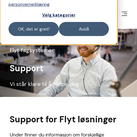
personvernerklæring
.
Velg kategorier
OK, det er greit!
Avslå
Flyt fagsystemer
Support
Vi står klare til å hjelpe deg
Support for Flyt løsninger
Under finner du informasjon om forskjellige